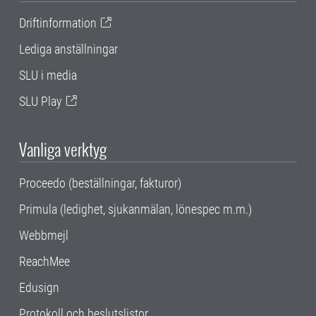
Driftinformation
Lediga anställningar
SLU i media
SLU Play
Vanliga verktyg
Proceedo (beställningar, fakturor)
Primula (ledighet, sjukanmälan, lönespec m.m.)
Webbmejl
ReachMee
Edusign
Protokoll och beslutslistor