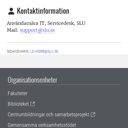
Kontaktinformation
Användarnära IT, Servicedesk, SLU
Mail:
support@slu.se
SIDANSVARIG:
LD-WEBB@SLU.SE
Organisationsenheter
Fakulteter
Biblioteket
Centrumbildningar och samarbetsprojekt
Gemensamma verksamhetsstödet