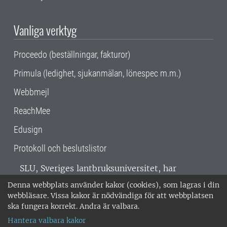
Vanliga verktyg
Proceedo (beställningar, fakturor)
Primula (ledighet, sjukanmälan, lönespec m.m.)
Webbmejl
ReachMee
Edusign
Protokoll och beslutslistor
SLU, Sveriges lantbruksuniversitet, har
verksamhet över hela Sverige. Huvudorter är
Denna webbplats använder kakor (cookies), som lagras i din
Alnarp, Uppsala och Umeå.
SLU är
webbläsare. Vissa kakor är nödvändiga för att webbplatsen
miljöcertifierat enligt ISO 14001. •
Telefon:
ska fungera korrekt. Andra är valbara.
018-67 10 00 • Org nr: 202100-2817 •
Om
Hantera valbara kakor