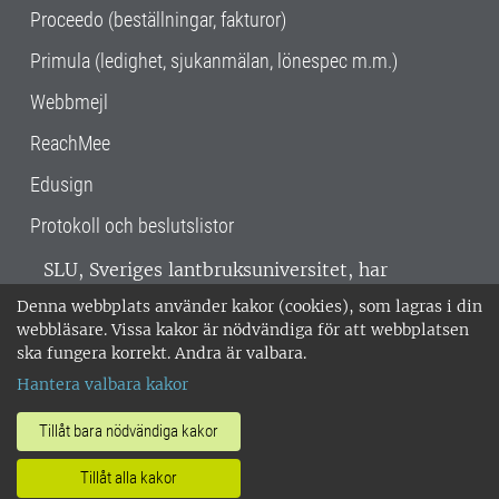
Proceedo (beställningar, fakturor)
Primula (ledighet, sjukanmälan, lönespec m.m.)
Webbmejl
ReachMee
Edusign
Protokoll och beslutslistor
SLU, Sveriges lantbruksuniversitet, har
verksamhet över hela Sverige. Huvudorter är
Denna webbplats använder kakor (cookies), som lagras i din
Alnarp, Uppsala och Umeå.
SLU är
webbläsare. Vissa kakor är nödvändiga för att webbplatsen
miljöcertifierat enligt ISO 14001. •
Telefon:
ska fungera korrekt. Andra är valbara.
018-67 10 00 • Org nr: 202100-2817 •
Om
Hantera valbara kakor
medarbetarwebben
•
SLU:s fakturaadress
•
Om SLU:s webbplatser
•
Vid KRIS
Tillåt bara nödvändiga kakor
•
Hantera kakor
•
Behandling av
Tillåt alla kakor
personuppgifter