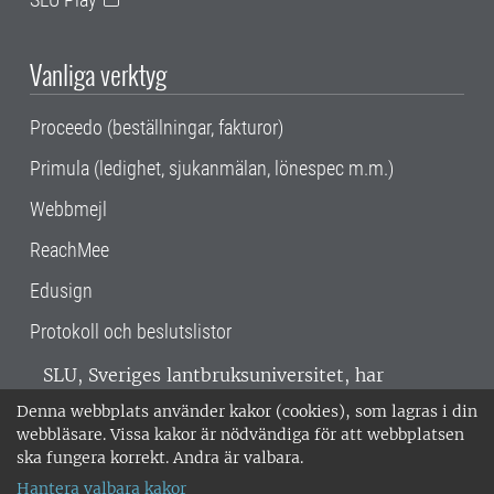
Vanliga verktyg
Proceedo (beställningar, fakturor)
Primula (ledighet, sjukanmälan, lönespec m.m.)
Webbmejl
ReachMee
Edusign
Protokoll och beslutslistor
SLU, Sveriges lantbruksuniversitet, har
verksamhet över hela Sverige. Huvudorter är
Denna webbplats använder kakor (cookies), som lagras i din
Alnarp, Uppsala och Umeå.
SLU är
webbläsare. Vissa kakor är nödvändiga för att webbplatsen
miljöcertifierat enligt ISO 14001. •
Telefon:
ska fungera korrekt. Andra är valbara.
018-67 10 00 • Org nr: 202100-2817 •
Om
Hantera valbara kakor