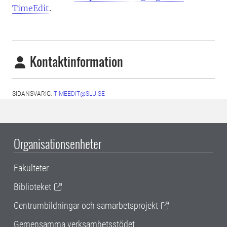
TimeEdit
.
Kontaktinformation
SIDANSVARIG:
TIMEEDIT@SLU.SE
Organisationsenheter
Fakulteter
Biblioteket
Centrumbildningar och samarbetsprojekt
Gemensamma verksamhetsstödet