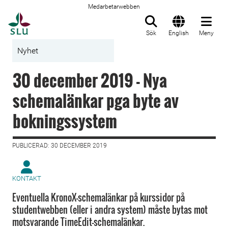
Medarbetarwebben
Till startsida
Sök
English
Meny
Nyhet
30 december 2019 - Nya
schemalänkar pga byte av
bokningssystem
PUBLICERAD: 30 DECEMBER 2019
KONTAKT
Eventuella KronoX-schemalänkar på kurssidor på
studentwebben (eller i andra system) måste bytas mot
motsvarande TimeEdit-schemalänkar.