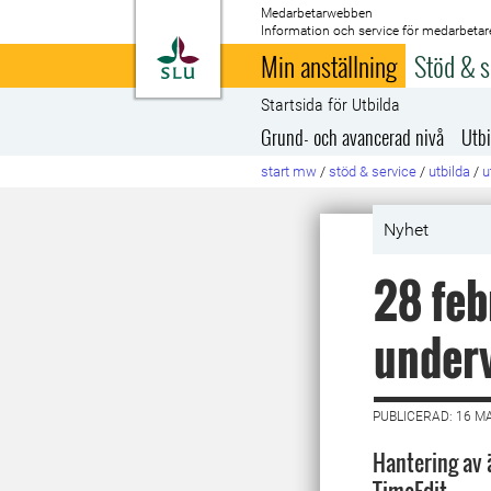
Medarbetarwebben
Information och service för medarbetar
Till startsida
Min anställning
Stöd & s
Startsida för Utbilda
Grund- och avancerad nivå
Utbi
start mw
/
stöd & service
/
utbilda
/
u
Nyhet
28 feb
underv
PUBLICERAD: 16 M
Hantering av ä