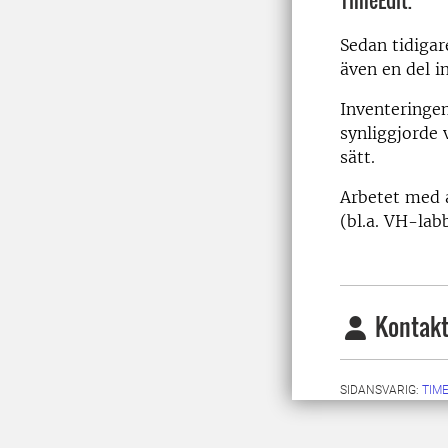
TimeEdit.
Sedan tidigar
även en del i
Inventeringen
synliggjorde 
sätt.
Arbetet med a
(bl.a. VH-lab
Kontakt
SIDANSVARIG:
TIM