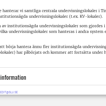
e hanterar vi samtliga centrala undervisningslokaler i 
nstitutionsägda undervisningslokaler (t.ex. KV-lokaler).
 av institutionsägda undervisningslokaler som gjordes i
vilka undervisningslokaler som hanteras i andra system e
tt börja hantera ännu fler institutionsägda undervisnin
blokaler) har påbörjats och kommer att fortsätta under 
information
EEDIT@SLU.SE