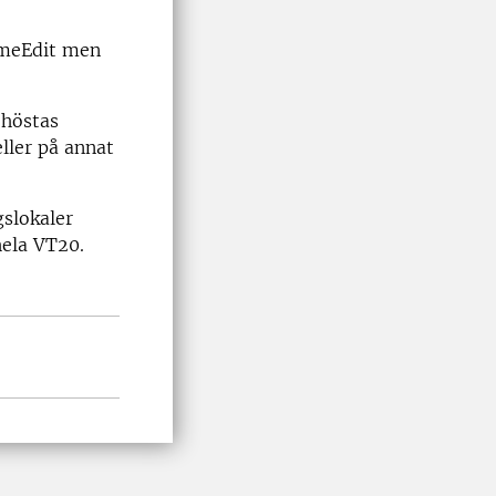
TimeEdit men
 höstas
ller på annat
gslokaler
hela VT20.