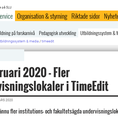
e på SLU
ervice
Organisation & styrning
Riktade sidor
Nyhet
ldning på forskarnivå
Pedagogisk utveckling
Utbildningssystem & 
tbildningssystem & media
/
timeedit
ruari 2020 - Fler
isningslokaler i TimeEdit
ARS 2020
nnu fler institutions- och fakultetsägda undervisningslokal