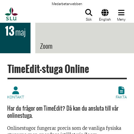
Medarbetarwebben
Till startsida
Sök
English
Meny
13
maj
Zoom
TimeEdit-stuga Online
KONTAKT
FAKTA
Har du frågor om TimeEdit? Då kan du ansluta till vår
onlinestuga.
Onlinestugor fungerar precis som de vanliga fysiska