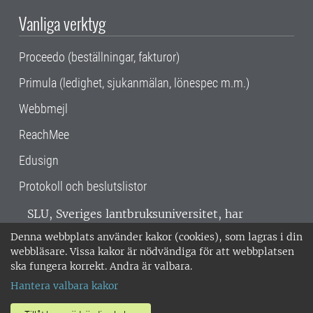
Vanliga verktyg
Proceedo (beställningar, fakturor)
Primula (ledighet, sjukanmälan, lönespec m.m.)
Webbmejl
ReachMee
Edusign
Protokoll och beslutslistor
SLU, Sveriges lantbruksuniversitet, har
verksamhet över hela Sverige. Huvudorter är
Denna webbplats använder kakor (cookies), som lagras i din
Alnarp, Uppsala och Umeå.
SLU är
webbläsare. Vissa kakor är nödvändiga för att webbplatsen
miljöcertifierat enligt ISO 14001. •
Telefon:
ska fungera korrekt. Andra är valbara.
018-67 10 00 • Org nr: 202100-2817 •
Om
Hantera valbara kakor
medarbetarwebben
•
SLU:s fakturaadress
•