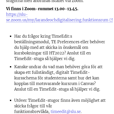
stugorna men anordnas istället via Zoom.
Vi finns i Zoom-rummet 13.00-13.45.
https://slu-
se.zoom.us/my/larandeochdigitalisering.funktionsrum
Har du frågor kring TimeEdit:s
beställningsmodul, TE Preferences eller behöver
du hjälp med att skicka in önskemål om
kursbokningar till HT2022? Anslut till en
TimeEdit-stuga så hjälper vi dig.
Kanske undrar du vad man behöver göra för att
skapa ett fullständigt, digitalt TimeEdit-
kursschema för studenterna samt hur det kan
kopplas till motsvarande kursrum i Canvas?
Anslut till en TimeEdit-stuga så hjälper vi dig.
Utöver TimeEdit-stugor finns även möjlighet att
skicka frågor till vår
funktionsbrevlåda,
timeedit@slu.se
.