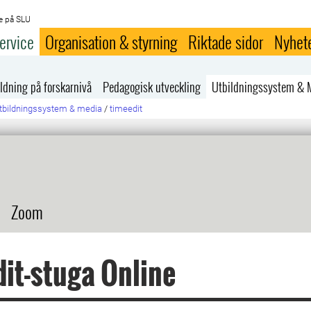
e på SLU
ervice
Organisation & styrning
Riktade sidor
Nyhet
ldning på forskarnivå
Pedagogisk utveckling
Utbildningssystem & 
tbildningssystem & media
/
timeedit
Zoom
it-stuga Online