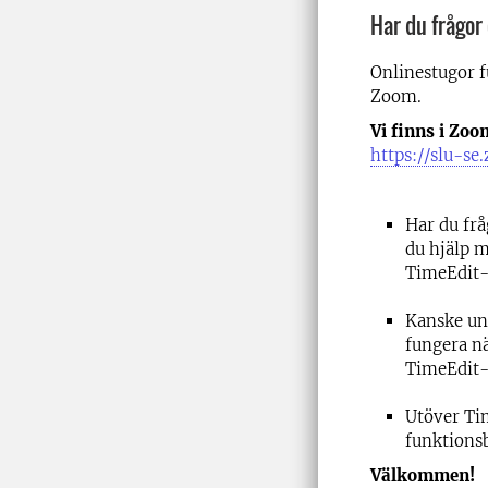
Har du frågor
Onlinestugor f
Zoom.
Vi finns i Zo
https://slu-se
Har du frå
du hjälp m
TimeEdit-s
Kanske und
fungera när
TimeEdit-s
Utöver Tim
funktions
Välkommen!