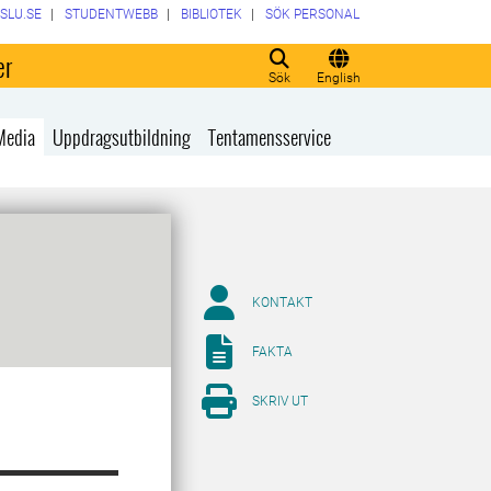
SLU.SE
STUDENTWEBB
BIBLIOTEK
SÖK PERSONAL
er
Sök
English
Media
Uppdragsutbildning
Tentamensservice
KONTAKT
FAKTA
SKRIV UT