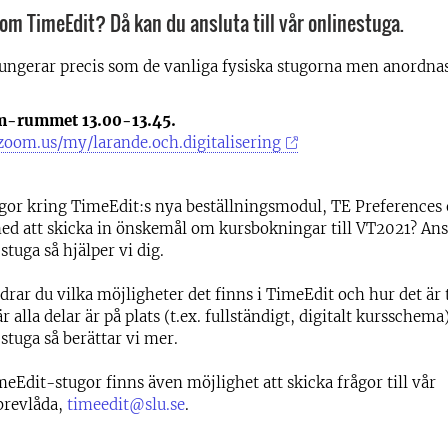
 om TimeEdit? Då kan du ansluta till vår onlinestuga.
ungerar precis som de vanliga fysiska stugorna men anordnas 
om-rummet 13.00-13.45.
.zoom.us/my/larande.och.digitalisering
gor kring TimeEdit:s nya beställningsmodul, TE Preferences 
ed att skicka in önskemål om kursbokningar till VT2021? Ansl
tuga så hjälper vi dig.
rar du vilka möjligheter det finns i TimeEdit och hur det är 
 alla delar är på plats (t.ex. fullständigt, digitalt kursschema)
tuga så berättar vi mer.
eEdit-stugor finns även möjlighet att skicka frågor till vår
brevlåda,
timeedit@slu.se
.