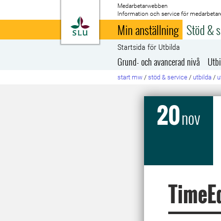
Medarbetarwebben
Information och service för medarbetar
Till startsida
Min anställning
Stöd & s
Startsida för Utbilda
Grund- och avancerad nivå
Utbi
start mw
/
stöd & service
/
utbilda
/
u
20
nov
TimeEd