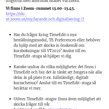
stugorna men anordnas istället via Zoom.
Vi finns i Zoom-rummet 13.00-13.45.
https://slu-
se.zoom.us/my/larande.och.digitalisering
Har du frågor kring TimeEdit:s nya
beställningsmodul, TE Preferences eller behöver
du hjälp med att skicka in önskemål om
kursbokningar till VT2021? Anslut till en
TimeEdit-stuga så hjälper vi dig.
Kanske undrar du vilka möjligheter det finns i
TimeEdit och hur det är tänkt att fungera när alla
delar är på plats (t.ex. fullständigt, digitalt
kursschema)? Anslut till en TimeEdit-stuga så
berättar vi mer.
Utöver TimeEdit-stugor finns även möjlighet att
skicka frågor till vår