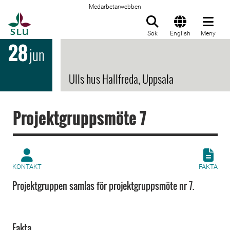
Medarbetarwebben
Till startsida
Sök
English
Meny
28
jun
Ulls hus Hallfreda, Uppsala
Projektgruppsmöte 7
KONTAKT
FAKTA
Projektgruppen samlas för projektgruppsmöte nr 7.
Fakta