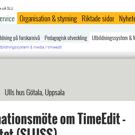
e på SLU
ervice
Organisation & styrning
Riktade sidor
Nyhet
ldning på forskarnivå
Pedagogisk utveckling
Utbildningssystem & 
tbildningssystem & media
/
timeedit
Ulls hus Götala, Uppsala
ationsmöte om TimeEdit -
tet (SLUSS)