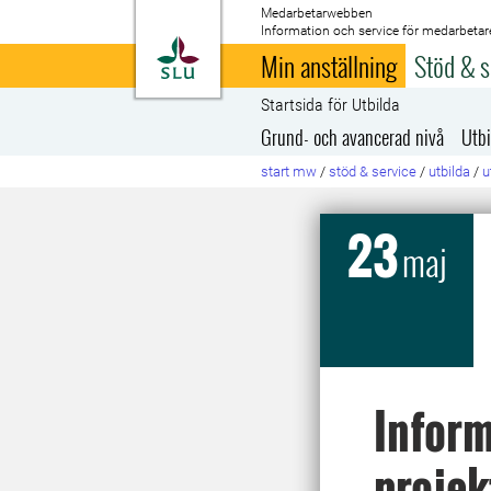
Medarbetarwebben
Information och service för medarbetar
Till startsida
Min anställning
Stöd & s
Startsida för Utbilda
Grund- och avancerad nivå
Utbi
start mw
/
stöd & service
/
utbilda
/
u
23
maj
Inform
projek