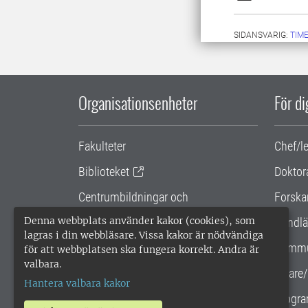
SIDANSVARIG:
TIM
Organisationsenheter
För d
Fakulteter
Chef/l
Biblioteket
Doktor
Centrumbildningar och
Forska
samarbetsprojekt
Denna webbplats använder kakor (cookies), som
Handlä
lagras i din webbläsare. Vissa kakor är nödvändiga
Gemensamma verksamhetsstödet
Kommu
för att webbplatsen ska fungera korrekt. Andra är
valbara.
SLU Holding
Lärare/
Hantera valbara kakor
Progra