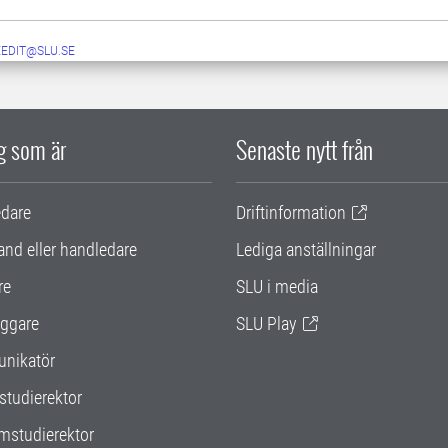
EEDIT@SLU.SE
ig som är
Senaste nytt från
edare
Driftinformation
and eller handledare
Lediga anställningar
re
SLU i media
ggare
SLU Play
nikatör
studierektor
mstudierektor