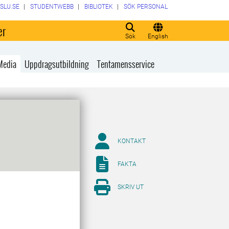
SLU.SE
STUDENTWEBB
BIBLIOTEK
SÖK PERSONAL
er
Sök
English
Media
Uppdragsutbildning
Tentamensservice
KONTAKT
FAKTA
SKRIV UT