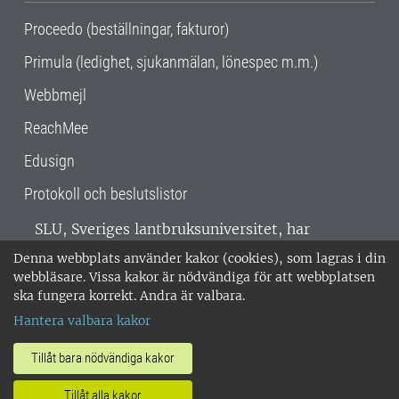
Proceedo (beställningar, fakturor)
Primula (ledighet, sjukanmälan, lönespec m.m.)
Webbmejl
ReachMee
Edusign
Protokoll och beslutslistor
SLU, Sveriges lantbruksuniversitet, har
verksamhet över hela Sverige. Huvudorter är
Denna webbplats använder kakor (cookies), som lagras i din
Alnarp, Uppsala och Umeå.
SLU är
webbläsare. Vissa kakor är nödvändiga för att webbplatsen
miljöcertifierat enligt ISO 14001. •
Telefon:
ska fungera korrekt. Andra är valbara.
018-67 10 00 • Org nr: 202100-2817 •
Om
Hantera valbara kakor
medarbetarwebben
•
SLU:s fakturaadress
•
Om SLU:s webbplatser
•
Vid KRIS
Tillåt bara nödvändiga kakor
•
Hantera kakor
•
Behandling av
Tillåt alla kakor