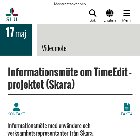
Medarbetarwebben
Till startsida
Sök
English
Meny
17
maj
Videomöte
Informationsmöte om TimeEdit -
projektet (Skara)
KONTAKT
FAKTA
Informationsmöte med användare och
verksamhetsrepresentanter från Skara.