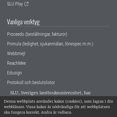
SLU Play
Vanliga verktyg
Proceedo (beställningar, fakturor)
Primula (ledighet, sjukanmälan, lönespec m.m.)
Webbmejl
ReachMee
Edusign
Protokoll och beslutslistor
SLU, Sveriges lantbruksuniversitet, har
verksamhet över hela Sverige. Huvudorter är
Denna webbplats använder kakor (cookies), som lagras i din
Alnarp, Uppsala och Umeå.
SLU är
webbläsare. Vissa kakor är nödvändiga för att webbplatsen
miljöcertifierat enligt ISO 14001. •
Telefon:
ska fungera korrekt. Andra är valbara.