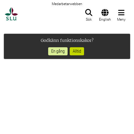
Medarbetarwebben
Till startsida
Sök
English
Meny
Godkänn funktionskakor?
En gång
Alltid