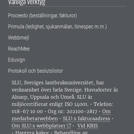
Vanliga verktyg
Proceedo (beställningar, fakturor)
Primula (ledighet, sjukanmälan, lönespec m.m.)
Webbmejl
ReachMee
Edusign
Protokoll och beslutslistor
SLU, Sveriges lantbruksuniversitet, har
verksamhet över hela Sverige. Huvudorter är
Alnarp, Uppsala och Umeå.
SLU är
miljöcertifierat enligt ISO 14001. •
Telefon:
018-67 10 00 • Org nr: 202100-2817 •
Om
medarbetarwebben
•
SLU:s fakturaadress
•
Om SLU:s webbplatser
•
Vid KRIS
•
Hantera kakor
•
Behandling av