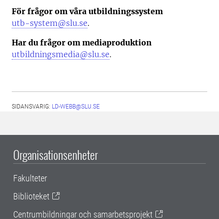
För frågor om våra utbildningssystem
utb-system@slu.se
.
Har du frågor om mediaproduktion
utbildningsmedia@slu.se
.
SIDANSVARIG:
LD-WEBB@SLU.SE
Organisationsenheter
Fakulteter
Biblioteket
Centrumbildningar och samarbetsprojekt