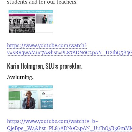
students and for our teachers.
https://www.youtube.com/watch?
v=sRR3wAMuc7A&list=PL87ADN0C2pAN_U2IhQ5B3
Karin Holmgren, SLU:s prorektor.
Avslutning
.
https://www.youtube.com/watch?v=b-
QjeBpe_W4&list=PL87ADN0C2pAN_U2IhQ5B3GmMk