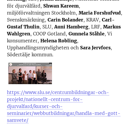
för djurvälfärd,
Shwan Kareem
,
miljöförvaltningen Stockholm,
Maria Forshufvud
,
Svenskmärkning,
Carin Bolander
, KRAV,
Carl-
Gustaf Thulin
, SLU,
Auni Hamberg
, LRF,
Markus
Wahlgren
, COOP Gotland,
Gunnela Ståhle
, Vi
konsumenter,
Helena Robling
,
Upphandlingsmyndigheten och
Sara Jervfors
,
Södertälje kommun.
https://www.slu.se/centrumbildningar-och-
projekt/nationellt-centrum-for-
djurvalfard/kurser-och-
seminarier/webbutbildningar/handla-med-gott-
samvete/