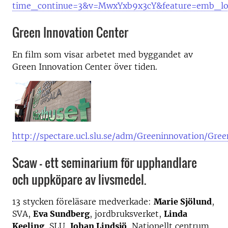
time_continue=3&v=MwxYxb9x3cY&feature=emb_l
Green Innovation Center
En film som visar arbetet med byggandet av
Green Innovation Center över tiden.
http://spectare.ucl.slu.se/adm/Greeninnovation/Gre
Scaw - ett seminarium för upphandlare
och uppköpare av livsmedel.
13 stycken föreläsare medverkade:
Marie Sjölund
,
SVA,
Eva Sundberg
, jordbruksverket,
Linda
Keeling
, SLU,
Johan Lindsjö
, Nationellt centrum