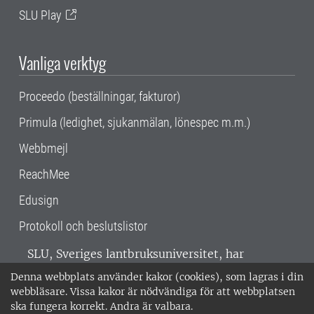
SLU Play
Vanliga verktyg
Proceedo (beställningar, fakturor)
Primula (ledighet, sjukanmälan, lönespec m.m.)
Webbmejl
ReachMee
Edusign
Protokoll och beslutslistor
SLU, Sveriges lantbruksuniversitet, har
verksamhet över hela Sverige. Huvudorter är
Denna webbplats använder kakor (cookies), som lagras i din
Alnarp, Uppsala och Umeå.
SLU är
webbläsare. Vissa kakor är nödvändiga för att webbplatsen
miljöcertifierat enligt ISO 14001. •
Telefon:
ska fungera korrekt. Andra är valbara.