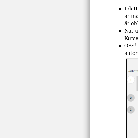
I det
är ma
är ob
När u
Kurse
OBS!!
autom