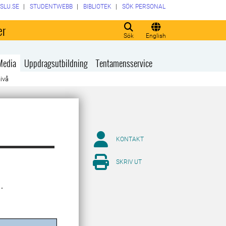
SLU.SE
STUDENTWEBB
BIBLIOTEK
SÖK PERSONAL
er
Sök
English
Media
Uppdragsutbildning
Tentamensservice
nivå
KONTAKT
SKRIV UT
.