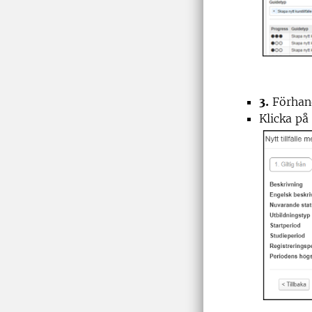
3.
Förhand
Klicka på