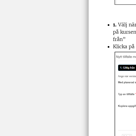
1.
Välj när
på kursen
från”
Klicka på