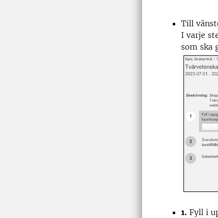
Till vänst
I varje s
som ska g
1.
Fyll i u