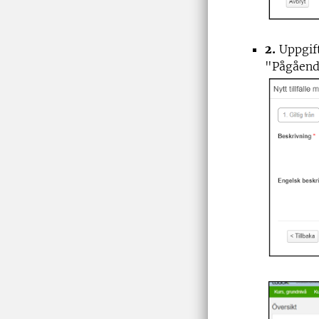
2.
Uppgift
"Pågående