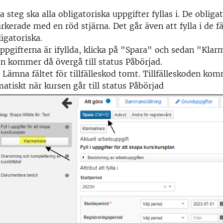
ta steg ska alla obligatoriska uppgifter fyllas i. De obliga
rkerade med en röd stjärna. Det går även att fylla i de f
ligatoriska.
ppgifterna är ifyllda, klicka på "Spara" och sedan "Klar
n kommer då övergå till status Påbörjad.
 Lämna fältet för tillfälleskod tomt. Tillfälleskoden ko
atiskt när kursen går till status Påbörjad