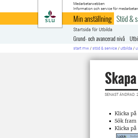
Medarbetarwebben
Information och service för medarbetar
Till startsida
Min anställning
Stöd & s
Startsida för Utbilda
Grund- och avancerad nivå
Utbi
start mw
/
stöd & service
/
utbilda
/
u
Skapa 
SENAST ÄNDRAD: 2
Klicka på
Sök fram k
Klicka på