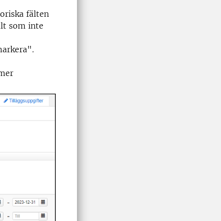
toriska fälten
ält som inte
markera".
mmer