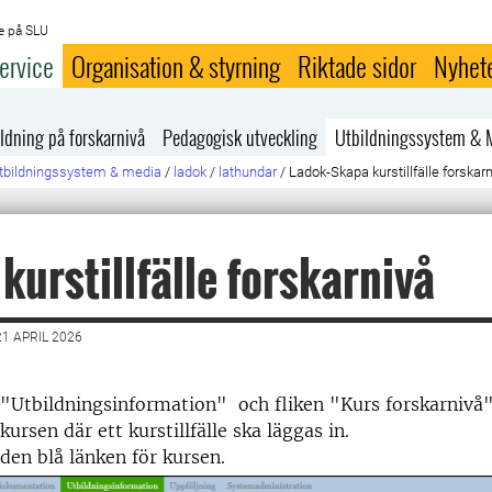
e på SLU
ervice
Organisation & styrning
Riktade sidor
Nyhet
ldning på forskarnivå
Pedagogisk utveckling
Utbildningssystem & 
tbildningssystem & media
/
ladok
/
lathundar
/
Ladok-Skapa kurstillfälle forskar
kurstillfälle forskarnivå
1 APRIL 2026
 "Utbildningsinformation" och fliken "Kurs forskarnivå"
ursen där ett kurstillfälle ska läggas in.
 den blå länken för kursen.