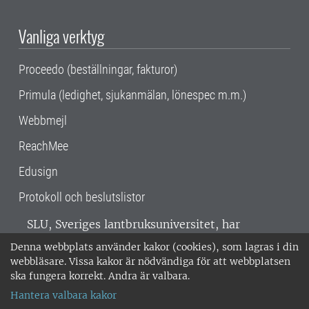
Vanliga verktyg
Proceedo (beställningar, fakturor)
Primula (ledighet, sjukanmälan, lönespec m.m.)
Webbmejl
ReachMee
Edusign
Protokoll och beslutslistor
SLU, Sveriges lantbruksuniversitet, har
verksamhet över hela Sverige. Huvudorter är
Denna webbplats använder kakor (cookies), som lagras i din
Alnarp, Uppsala och Umeå.
SLU är
webbläsare. Vissa kakor är nödvändiga för att webbplatsen
miljöcertifierat enligt ISO 14001. •
Telefon:
ska fungera korrekt. Andra är valbara.
018-67 10 00 • Org nr: 202100-2817 •
Om
Hantera valbara kakor
medarbetarwebben
•
SLU:s fakturaadress
•