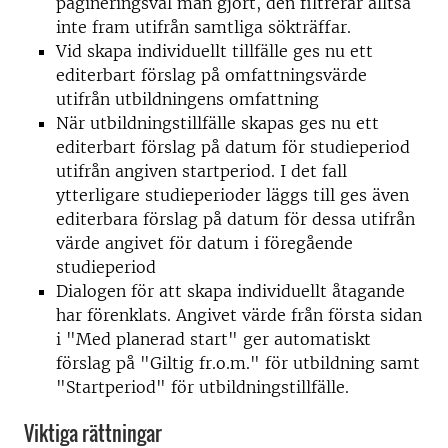
pagineringsval man gjort, den filtrerar alltså
inte fram utifrån samtliga sökträffar.
Vid skapa individuellt tillfälle ges nu ett
editerbart förslag på omfattningsvärde
utifrån utbildningens omfattning
När utbildningstillfälle skapas ges nu ett
editerbart förslag på datum för studieperiod
utifrån angiven startperiod. I det fall
ytterligare studieperioder läggs till ges även
editerbara förslag på datum för dessa utifrån
värde angivet för datum i föregående
studieperiod
Dialogen för att skapa individuellt åtagande
har förenklats. Angivet värde från första sidan
i "Med planerad start" ger automatiskt
förslag på "Giltig fr.o.m." för utbildning samt
"Startperiod" för utbildningstillfälle.
Viktiga rättningar