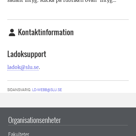
sådant intyg. Klicka på rubriken ovan ’Intyg…’
Kontaktinformation
Ladoksupport
ladok@slu.se
.
SIDANSVARIG:
LD-WEBB@SLU.SE
Organisationsenheter
Fakulteter