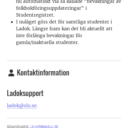
nu automatiskt via så kallade "bevakningar av
folkbokföringsuppdateringar" i
Studentregistret.
I nuläget görs det för samtliga studenter i
Ladok. Längre fram kan det bli aktuellt att
inte förlänga bevakningar för
gamla/inaktuella studenter.
Kontaktinformation
Ladoksupport
ladok@slu.se
.
SIDANSVARIG:
LD-WEBB@SLU.SE