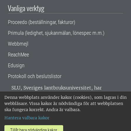
Vanliga verktyg
Proceedo (beställningar, fakturor)
Primula (ledighet, sjukanmälan, lönespec m.m.)
Webbmejl
ReachMee
Edusign
Protokoll och beslutslistor
SLU, Sveriges lantbruksuniversitet, har
verksamhet över hela Sverige. Huvudorter är
Denna webbplats använder kakor (cookies), som lagras i din
Alnarp, Uppsala och Umeå.
SLU är
webbläsare. Vissa kakor är nödvändiga för att webbplatsen
miljöcertifierat enligt ISO 14001. •
Telefon:
ska fungera korrekt. Andra är valbara.
018-67 10 00 • Org nr: 202100-2817 •
Om
Hantera valbara kakor
medarbetarwebben
•
SLU:s fakturaadress
•
Om SLU:s webbplatser
•
Vid KRIS
Tillåt bara nödvändiga kakor