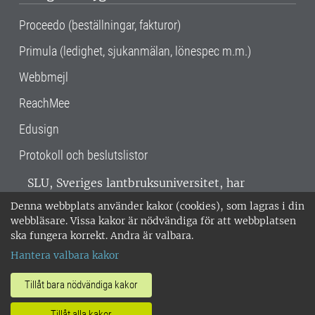
Proceedo (beställningar, fakturor)
Primula (ledighet, sjukanmälan, lönespec m.m.)
Webbmejl
ReachMee
Edusign
Protokoll och beslutslistor
SLU, Sveriges lantbruksuniversitet, har
verksamhet över hela Sverige. Huvudorter är
Denna webbplats använder kakor (cookies), som lagras i din
Alnarp, Uppsala och Umeå.
SLU är
webbläsare. Vissa kakor är nödvändiga för att webbplatsen
miljöcertifierat enligt ISO 14001. •
Telefon:
ska fungera korrekt. Andra är valbara.
018-67 10 00 • Org nr: 202100-2817 •
Om
Hantera valbara kakor
medarbetarwebben
•
SLU:s fakturaadress
•
Om SLU:s webbplatser
•
Vid KRIS
Tillåt bara nödvändiga kakor
•
Hantera kakor
•
Behandling av
Tillåt alla kakor