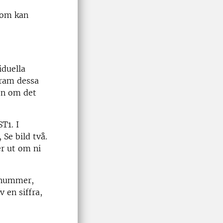
 som kan
iduella
fram dessa
len om det
T1. I
Se bild två.
er ut om ni
öpnummer,
v en siffra,