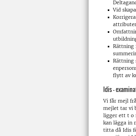
Deltagan
Vid skapa
Korrigera
attribute
Omfattnin
utbildning
Rättning 
summering
Rättning 
enpersons
flytt av k
Idis – examina
Vi får mejl fr
mejlet tar vi
ligger ett t 
kan lägga in 
titta då Idis