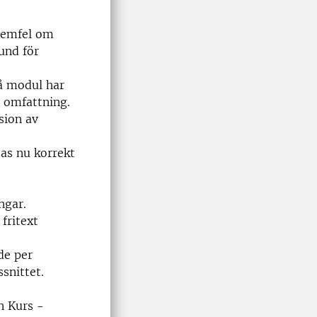
stemfel om
und för
å modul har
n omfattning.
sion av
as nu korrekt
ngar.
fritext
de per
snittet.
n Kurs -