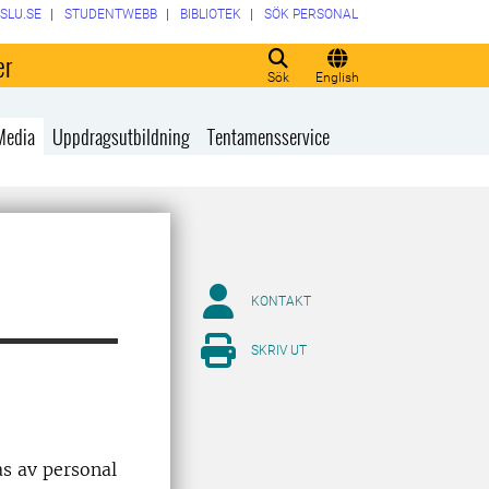
SLU.SE
STUDENTWEBB
BIBLIOTEK
SÖK PERSONAL
er
Sök
English
Media
Uppdragsutbildning
Tentamensservice
KONTAKT
SKRIV UT
as av personal