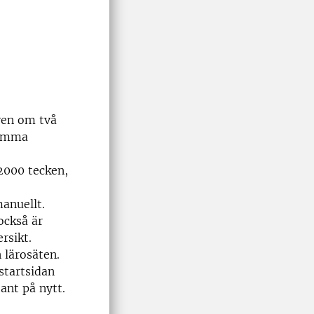
ven om två
samma
2000 tecken,
anuellt.
också är
rsikt.
 lärosäten.
startsidan
tant på nytt.