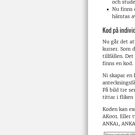
och stude
Nu finns 
hämtas av
Kod på individ
Nu går det att
kurser. Som d
tillfällen. De
finns en kod.
Ni skapar en k
anteckningsfä
På bild tre se
tittar i flike
Koden kan exe
AK001. Eller t
ANKA1, ANKA2