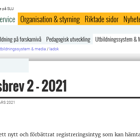
e på SLU
ervice
Organisation & styrning
Riktade sidor
Nyhet
ldning på forskarnivå
Pedagogisk utveckling
Utbildningssystem & 
tbildningssystem & media
/
ladok
brev 2 - 2021
ARS 2021
ett nytt och förbättrat registreringsintyg som kan hämt