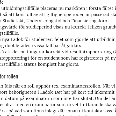
de
 utbildningstillfälle placeras nu markören i första fältet 
t så att kontroll av att giltighetsperioden är passerad sk
n Studietakt, Undervisningstid och Finansieringsform
gsvärde för studieperiod visas nu korrekt i fliken grund
stillfälle.
i nya Ladok för studenter: felet som gjorde att utbildni
 dubblerades i vissa fall har åtgärdats.
så att det nu fungerar korrekt vid resultatrapportering 
rapportering) för en student som har registrerats på nyt
urstillfälle i status komplett har gjorts.
tor rollen
ån Idis när en roll upphör tex. examinatorssrollen. När vi
 bort behörigheten i Ladok. Det har på kort tid inkommit
o m datum på examinatorn som inte har slutat. Om det är 
resultat med en examinator som ni vet fortfarande ska v
 först på vad som finns inlagt där innan ni kontaktar oss.