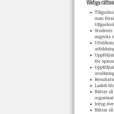
Viktiga rättni
Tillgodor
man försö
tillgodor
Students 
angivits 
Utbildnin
utbildning
Uppföljni
för spara
Uppföljni
utsökning
Resultati
Ladok för
Rättat så
organisat
Intyg öve
Rättat så