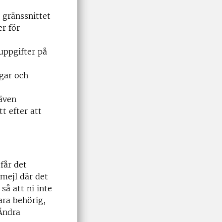
i gränssnittet
er för
uppgifter på
ngar och
(även
t efter att
 får det
 mejl där det
så att ni inte
ara behörig,
 Ändra