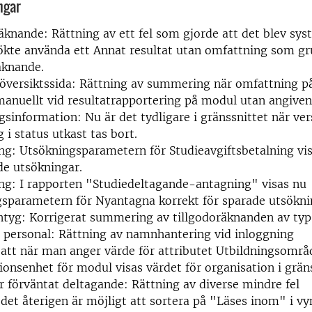
ngar
äknande: Rättning av ett fel som gjorde att det blev sy
kte använda ett Annat resultat utan omfattning som gr
äknande.
översiktssida: Rättning av summering när omfattning p
manuellt vid resultatrapportering på modul utan angive
gsinformation: Nu är det tydligare i gränssnittet när ver
 i status utkast tas bort.
ng: Utsökningsparametern för Studieavgiftsbetalning vis
de utsökningar.
ng: I rapporten "Studiedeltagande-antagning" visas nu
sparametern för Nyantagna korrekt för sparade utsökni
ntyg: Korrigerat summering av tillgodoräknanden av typ 
 personal: Rättning av namnhantering vid inloggning
 att när man anger värde för attributet Utbildningsområ
ionsenhet för modul visas värdet för organisation i gräns
r förväntat deltagande: Rättning av diverse mindre fel
 det återigen är möjligt att sortera på "Läses inom" i vy