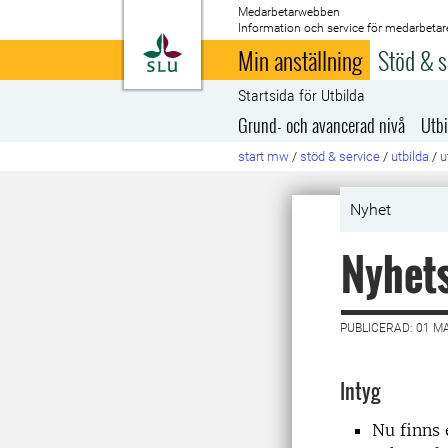
Medarbetarwebben
Information och service för medarbetar
Till startsida
Min anställning
Stöd & s
Startsida för Utbilda
Grund- och avancerad nivå
Utbi
start mw
/
stöd & service
/
utbilda
/
u
Nyhet
Nyhets
PUBLICERAD: 01 M
Intyg
Nu finns 