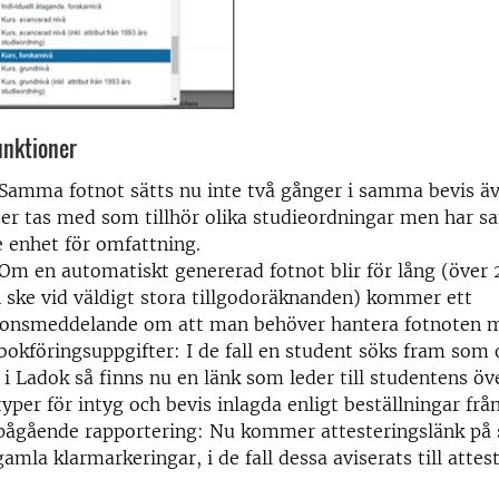
unktioner
Samma fotnot sätts nu inte två gånger i samma bevis ä
ser tas med som tillhör olika studieordningar men har 
 enhet för omfattning.
m en automatiskt genererad fotnot blir för lång (över 
n ske vid väldigt stora tillgodoräknanden) kommer ett
ionsmeddelande om att man behöver hantera fotnoten m
kbokföringsuppgifter: I de fall en student söks fram som 
 i Ladok så finns nu en länk som leder till studentens öve
yper för intyg och bevis inlagda enligt beställningar från
pågående rapportering: Nu kommer attesteringslänk på 
gamla klarmarkeringar, i de fall dessa aviserats till attes