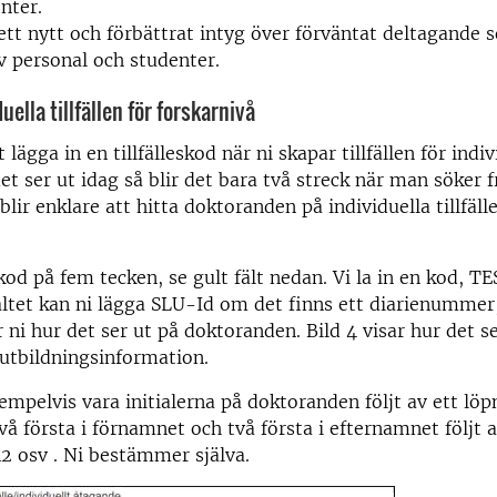
nter.
ett nytt och förbättrat intyg över förväntat deltagande
 personal och studenter.
uella tillfällen för forskarnivå
 lägga in en tillfälleskod när ni skapar tillfällen för indiv
et ser ut idag så blir det bara två streck när man söker 
t blir enklare att hitta doktoranden på individuella tillfäl
od på fem tecken, se gult fält nedan. Vi la in en kod, TES
ltet kan ni lägga SLU-Id om det finns ett diarienummer, 
r ni hur det ser ut på doktoranden. Bild 4 visar hur det s
n utbildningsinformation.
mpelvis vara initialerna på doktoranden följt av ett l
vå första i förnamnet och två första i efternamnet följt a
 osv . Ni bestämmer själva.