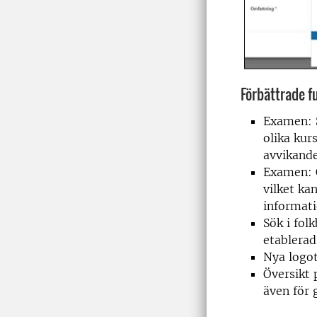
Förbättrade f
Examen: 
olika kur
avvikande
Examen: O
vilket ka
informat
Sök i fol
etablerad
Nya logot
Översikt 
även för 