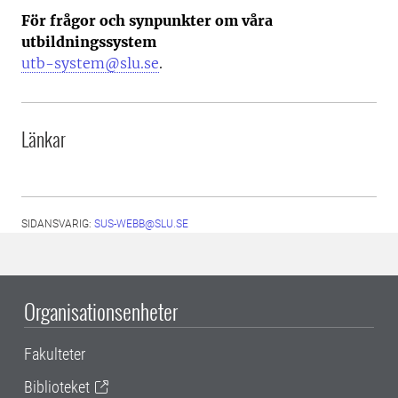
För frågor och synpunkter om våra
utbildningssystem
utb-system@slu.se
.
Länkar
SIDANSVARIG:
SUS-WEBB@SLU.SE
Organisationsenheter
Fakulteter
Biblioteket