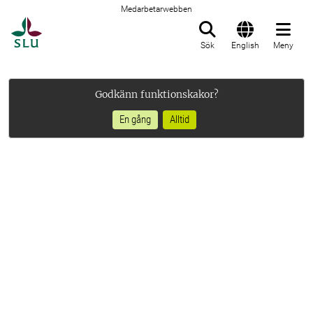
Medarbetarwebben
Till startsida
Sök
English
Meny
Godkänn funktionskakor?
En gång
Alltid