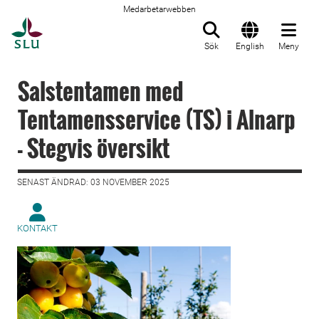
Medarbetarwebben
Till startsida
Sök
English
Meny
Salstentamen med
Tentamensservice (TS) i Alnarp
- Stegvis översikt
SENAST ÄNDRAD: 03 NOVEMBER 2025
KONTAKT