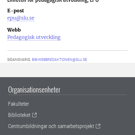
E-post
epu@slu.se
Webb
Pedagogisk utveckling
SIDANSVARIG:
BIB-WEBBREDAKTIONEN@SLU.SE
Organisationsenheter
Fakulteter
Biblioteket
Centrumbildningar och samarbetsprojekt