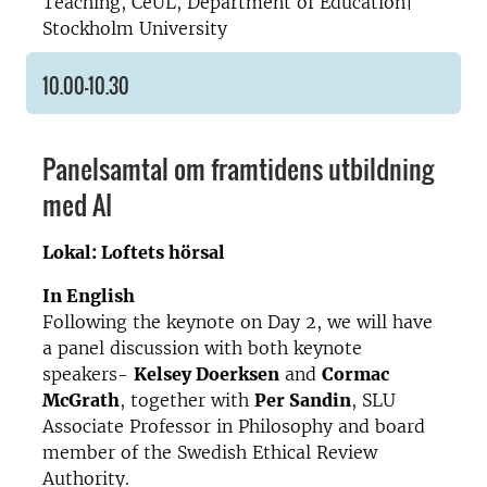
Teaching, CeUL, Department of Education|
Stockholm University
10.00–10.30
Panel
samtal om framtidens utbildning
med AI
Lokal: Loftets hörsal
In English
Following the keynote on Day 2, we will have
a panel discussion with both keynote
speakers-
Kelsey Doerksen
and
Cormac
McGrath
, together with
Per Sandin
, SLU
Associate Professor in Philosophy and board
member of the Swedish Ethical Review
Authority.