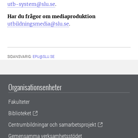
utb-system@slu.se
.
Har du frågor om mediaproduktion
utbildningsmedia@slu.se
.
SIDANSVARIG:
EPU@SLU.SE
Organisationsenheter
Fakulteter
Biblioteket
Centrumbildningar och samarbetsprojekt
Gemensamma verksamhetsstödet