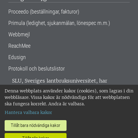
Proceedo (beställningar, fakturor)
Primula (ledighet, sjukanmälan, lönespec m.m.)
Webbmejl
ReachMee
Edusign
Protokoll och beslutslistor
SLU, Sveriges lantbruksuniversitet, har
verksamhet över hela Sverige. Huvudorter är
Denna webbplats använder kakor (cookies), som lagras i din
Alnarp, Uppsala och Umeå.
SLU är
webbläsare. Vissa kakor är nödvändiga för att webbplatsen
miljöcertifierat enligt ISO 14001. •
Telefon:
ska fungera korrekt. Andra är valbara.
018-67 10 00 • Org nr: 202100-2817 •
Om
Hantera valbara kakor
medarbetarwebben
•
SLU:s fakturaadress
•
Om SLU:s webbplatser
•
Vid KRIS
Tillåt bara nödvändiga kakor
•
Hantera kakor
•
Behandling av