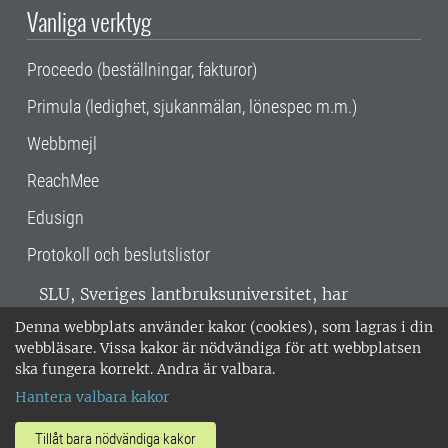
Vanliga verktyg
Proceedo (beställningar, fakturor)
Primula (ledighet, sjukanmälan, lönespec m.m.)
Webbmejl
ReachMee
Edusign
Protokoll och beslutslistor
SLU, Sveriges lantbruksuniversitet, har
verksamhet över hela Sverige. Huvudorter är
Denna webbplats använder kakor (cookies), som lagras i din
Alnarp, Uppsala och Umeå.
SLU är
webbläsare. Vissa kakor är nödvändiga för att webbplatsen
miljöcertifierat enligt ISO 14001. •
Telefon:
ska fungera korrekt. Andra är valbara.
018-67 10 00 • Org nr: 202100-2817 •
Om
Hantera valbara kakor
medarbetarwebben
•
SLU:s fakturaadress
•
Om SLU:s webbplatser
•
Vid KRIS
Tillåt bara nödvändiga kakor