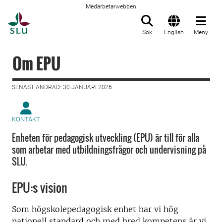
Medarbetarwebben
Till startsida
Sök
English
Meny
Om EPU
SENAST ÄNDRAD: 30 JANUARI 2026
KONTAKT
Enheten för pedagogisk utveckling (EPU) är till för alla
som arbetar med utbildningsfrågor och undervisning på
SLU.
EPU:s vision
Som högskolepedagogisk enhet har vi hög
nationell standard och med bred kompetens är vi