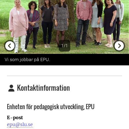
1/1
Previous
Next
Vi som jobbar på EPU.
Kontaktinformation
Enheten för pedagogisk utveckling, EPU
E-post
epu@slu.se