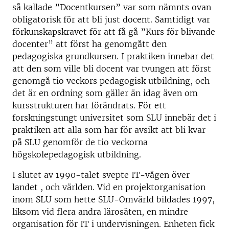
så kallade ”Docentkursen” var som nämnts ovan
obligatorisk för att bli just docent. Samtidigt var
förkunskapskravet för att få gå ”Kurs för blivande
docenter” att först ha genomgått den
pedagogiska grundkursen. I praktiken innebar det
att den som ville bli docent var tvungen att först
genomgå tio veckors pedagogisk utbildning, och
det är en ordning som gäller än idag även om
kursstrukturen har förändrats. För ett
forskningstungt universitet som SLU innebär det i
praktiken att alla som har för avsikt att bli kvar
på SLU genomför de tio veckorna
högskolepedagogisk utbildning.
I slutet av 1990-talet svepte IT-vågen över
landet , och världen. Vid en projektorganisation
inom SLU som hette SLU-Omvärld bildades 1997,
liksom vid flera andra lärosäten, en mindre
organisation för IT i undervisningen. Enheten fick