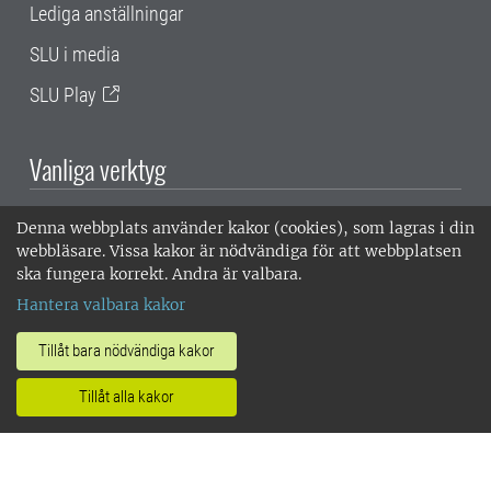
Lediga anställningar
SLU i media
SLU Play
Vanliga verktyg
Proceedo (beställningar, fakturor)
Denna webbplats använder kakor (cookies), som lagras i din
webbläsare. Vissa kakor är nödvändiga för att webbplatsen
Primula (ledighet, sjukanmälan, lönespec m.m.)
ska fungera korrekt. Andra är valbara.
Webbmejl
Hantera valbara kakor
ReachMee
Tillåt bara nödvändiga kakor
Edusign
Tillåt alla kakor
Protokoll och beslutslistor
SLU, Sveriges lantbruksuniversitet, har