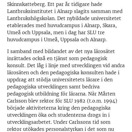
Skinnskatteberg. Ett par år tidigare hade
Lantbruksinstitutet i Alnarp slagits samman med
Lantbrukshögskolan. Det nybildade universitetet
etablerades med huvudcampus i Alnarp, Skara,
Umeå och Uppsala, men i dag har SLU tre
huvudcampus i Umeå, Uppsala och Alnarp.
I samband med bildandet av det nya lärosätet
inrättades också en tjänst som pedagogisk
konsult. Det låg i linje med utvecklingen vid andra
lärosäten och den pedagogiska konsulten hade i
uppdrag att stödja universitetets lärare i den
pedagogiska utvecklingen samt bedriva
pedagogisk utbildning för lärarna. När Mårten
Carlsson blev rektor för SLU 1982 (t.o.m. 1994)
började aktiviteterna kring den pedagogiska
utvecklingen öka och studenterna drogs in i
utvecklingsarbetet. Under Carlssons tid som
rektor utökades personalstyrkan i det som nu