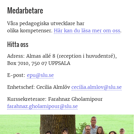
Medarbetare
Våra pedagogiska utvecklare har
olika kompetenser.
Här kan du läsa mer om oss
.
Hitta oss
Adress: Almas allé 8 (reception i huvudentré),
Box 7010, 750 07 UPPSALA
E-post:
epu@slu.se
Enhetschef: Cecilia Almlöv
cecilia.almlov@slu.se
Kurssekreterare: Farahnaz Gholamipour
farahnaz.gholamipour@slu.se