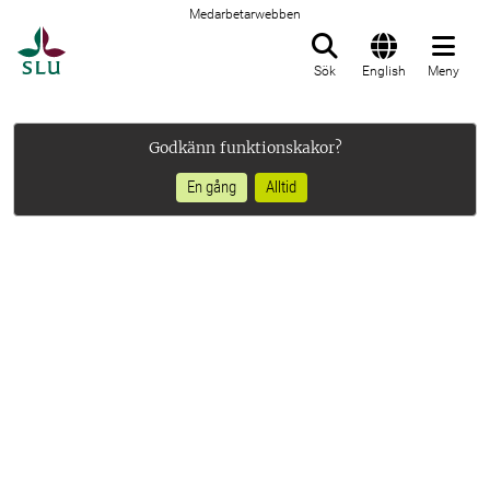
Medarbetarwebben
Till startsida
Sök
English
Meny
Godkänn funktionskakor?
En gång
Alltid