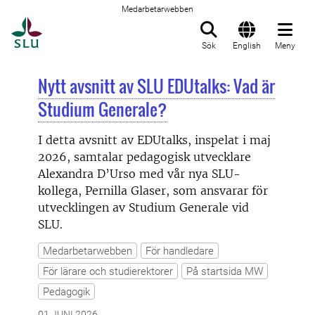
Medarbetarwebben
Till startsida
Sök
English
Meny
Nytt avsnitt av SLU EDUtalks: Vad är
Studium Generale?
I detta avsnitt av EDUtalks, inspelat i maj
2026, samtalar pedagogisk utvecklare
Alexandra D’Urso med vår nya SLU-
kollega, Pernilla Glaser, som ansvarar för
utvecklingen av Studium Generale vid
SLU.
Medarbetarwebben
För handledare
För lärare och studierektorer
På startsida MW
Pedagogik
01 JUNI 2026