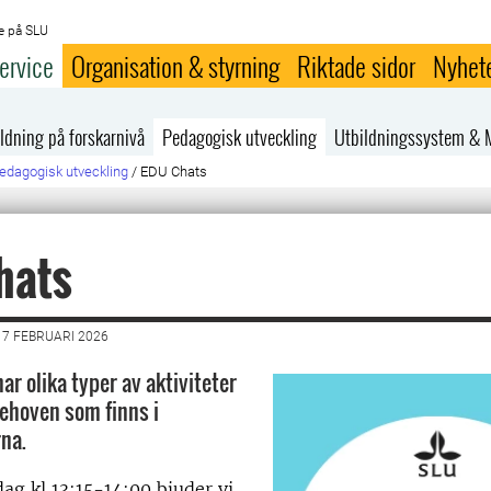
e på SLU
ervice
Organisation & styrning
Riktade sidor
Nyhet
ldning på forskarnivå
Pedagogisk utveckling
Utbildningssystem & 
edagogisk utveckling
/
EDU Chats
hats
7 FEBRUARI 2026
ar olika typer av aktiviteter
behoven som finns i
rna.
ag kl 13:15-14:00 bjuder vi