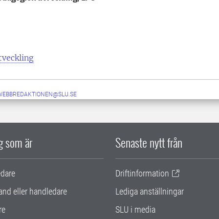
tveckling
-WEBBREDAKTIONEN@SLU.SE
ig som är
Senaste nytt från
edare
Driftinformation
and eller handledare
Lediga anställningar
re
SLU i media