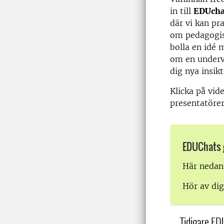
in till
EDUcha
där vi kan pr
om pedagogisk
bolla en idé 
om en underv
dig nya insikt
Klicka på vid
presentatöre
EDUChats 
Här nedan 
Hör av dig
Tidigare ED