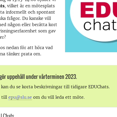
ts
, vilket är en mötesplats
ata informellt och spontant
a frågor. Du kanske vill
med någon eller berätta kort
isningserfarenhet som gav
er?
eos nedan för att höra vad
rna tänker prata om.
gör uppehåll under vårterminen 2023.
kan du se korta beskrivningar till tidigare EDUChats.
 till
epu@slu.se
om du vill leda ett möte.
U Chats