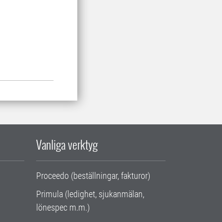
Vanliga verktyg
Proceedo (beställningar, fakturor)
Primula (ledighet, sjukanmälan,
lönespec m.m.)