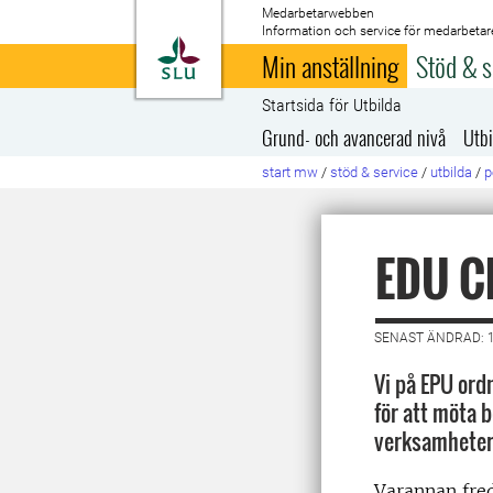
Medarbetarwebben
Information och service för medarbetar
Till startsida
Min anställning
Stöd & s
Startsida för Utbilda
Grund- och avancerad nivå
Utbi
start mw
/
stöd & service
/
utbilda
/
p
EDU C
SENAST ÄNDRAD: 1
Vi på EPU ordn
för att möta 
verksamhete
Varannan fred