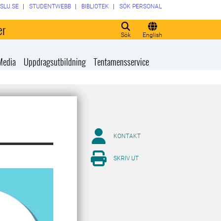
SLU.SE
STUDENTWEBB
BIBLIOTEK
SÖK PERSONAL
er
Sök
English
Media
Uppdragsutbildning
Tentamensservice
KONTAKT
SKRIV UT