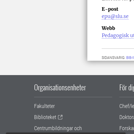
E-post
epu@slu.se
Webb
Pedagogisk u
SIDANSVARIG:
BIB
Organisationsenheter
För d
Fakulteter
Chef/l
Biblioteket
Doktor
Centrumbildningar och
Forska