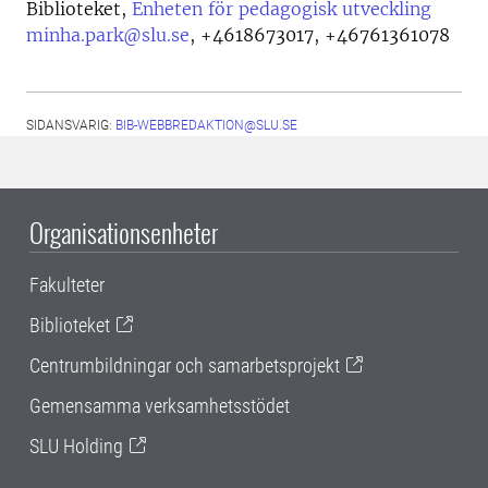
Biblioteket,
Enheten för pedagogisk utveckling
minha.park@slu.se
,
+4618673017, +46761361078
SIDANSVARIG:
BIB-WEBBREDAKTION@SLU.SE
Organisationsenheter
Fakulteter
Biblioteket
Centrumbildningar och samarbetsprojekt
Gemensamma verksamhetsstödet
SLU Holding