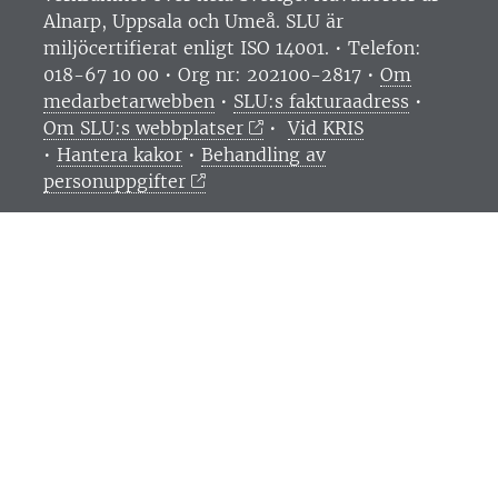
Alnarp, Uppsala och Umeå.
SLU är
miljöcertifierat enligt ISO 14001. •
Telefon:
018-67 10 00 • Org nr: 202100-2817 •
Om
medarbetarwebben
•
SLU:s fakturaadress
•
Om SLU:s webbplatser
•
Vid KRIS
•
Hantera kakor
•
Behandling av
personuppgifter