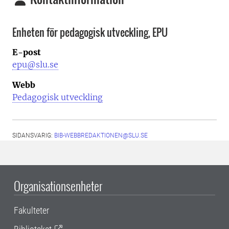
Enheten för pedagogisk utveckling, EPU
E-post
epu@slu.se
Webb
Pedagogisk utveckling
SIDANSVARIG:
BIB-WEBBREDAKTIONEN@SLU.SE
Organisationsenheter
Fakulteter