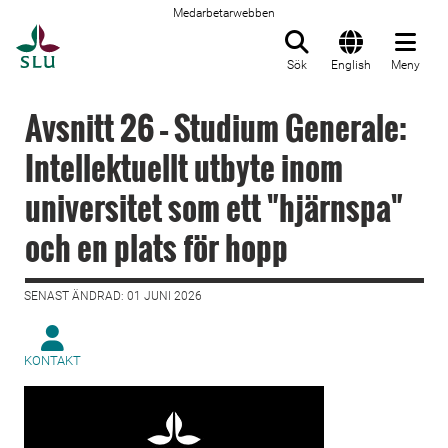
Medarbetarwebben
Till startsida
Sök
English
Meny
Avsnitt 26 – Studium Generale:
Intellektuellt utbyte inom
universitet som ett "hjärnspa"
och en plats för hopp
SENAST ÄNDRAD: 01 JUNI 2026
KONTAKT