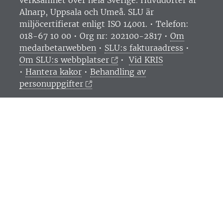
verksamhet över hela Sverige. Huvudorter är
Alnarp, Uppsala och Umeå.
SLU är
miljöcertifierat enligt ISO 14001. •
Telefon:
018-67 10 00 • Org nr: 202100-2817 •
Om
medarbetarwebben
•
SLU:s fakturaadress
•
Om SLU:s webbplatser
•
Vid KRIS
•
Hantera kakor
•
Behandling av
personuppgifter