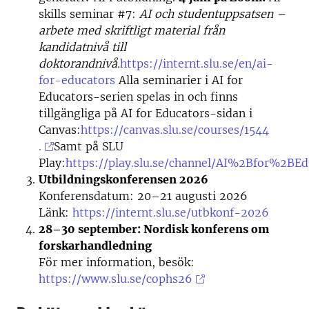
skills seminar #7:
AI och studentuppsatsen –
arbete med skriftligt material från
kandidatnivå till
doktorandnivå.
https://internt.slu.se/en/ai-
for-educators
Alla seminarier i AI for
Educators-serien spelas in och finns
tillgängliga på AI for Educators-sidan i
Canvas:
https://canvas.slu.se/courses/1544
.
Samt på SLU
Play:
https://play.slu.se/channel/AI%2Bfor%2
Utbildningskonferensen 2026
Konferensdatum: 20–21 augusti 2026
Länk:
https://internt.slu.se/utbkonf-2026
28–30 september: Nordisk konferens om
forskarhandledning
För mer information, besök:
https://www.slu.se/cophs26