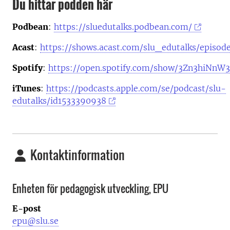
Du hittar podden här
Podbean
:
https://sluedutalks.podbean.com/
Acast
:
https://shows.acast.com/slu_edutalks/episod
Spotify
:
https://open.spotify.com/show/3Zn3hiNn
iTunes
:
https://podcasts.apple.com/se/podcast/slu-
edutalks/id1533390938
Kontaktinformation
Enheten för pedagogisk utveckling, EPU
E-post
epu@slu.se