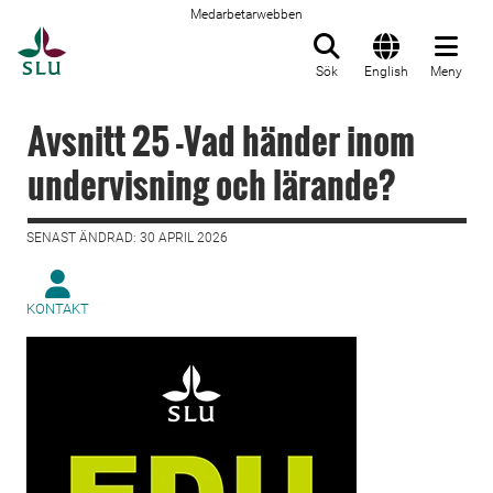
Medarbetarwebben
Till startsida
Sök
English
Meny
Avsnitt 25 -Vad händer inom
undervisning och lärande?
SENAST ÄNDRAD: 30 APRIL 2026
KONTAKT