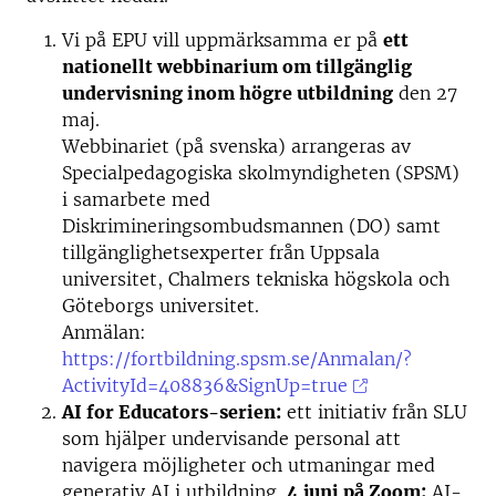
Vi på EPU vill uppmärksamma er på
ett
nationellt webbinarium om tillgänglig
undervisning inom högre utbildning
den 27
maj.
Webbinariet (på svenska) arrangeras av
Specialpedagogiska skolmyndigheten (SPSM)
i samarbete med
Diskrimineringsombudsmannen (DO) samt
tillgänglighetsexperter från Uppsala
universitet, Chalmers tekniska högskola och
Göteborgs universitet.
Anmälan:
https://fortbildning.spsm.se/Anmalan/?
ActivityId=408836&SignUp=true
AI for Educators-serien:
ett initiativ från SLU
som hjälper undervisande personal att
navigera möjligheter och utmaningar med
generativ AI i utbildning.
4 juni på Zoom:
AI-