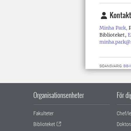
Kontakt
Minha Park,
P
Biblioteket,
E
minha.park@s
SIDANSVARIG:
BIB
Organisationsenheter
För d
Fakulteter
Chef/l
Biblioteket
Doktor