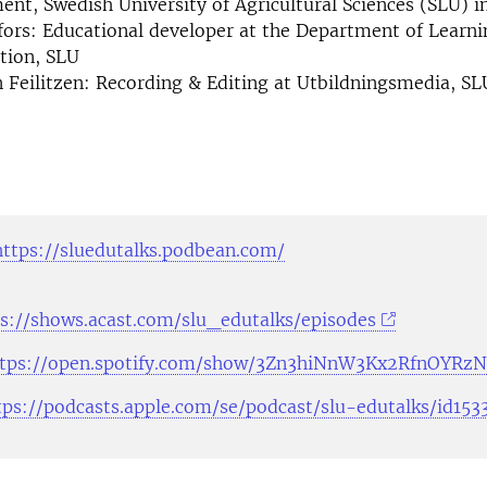
nt, Swedish University of Agricultural Sciences (SLU) i
fors: Educational developer at the Department of Learn
ation, SLU
 Feilitzen: Recording & Editing at Utbildningsmedia, SL
https://sluedutalks.podbean.com/
s://shows.acast.com/slu_edutalks/episodes
ttps://open.spotify.com/show/3Zn3hiNnW3Kx2RfnOYRz
tps://podcasts.apple.com/se/podcast/slu-edutalks/id15