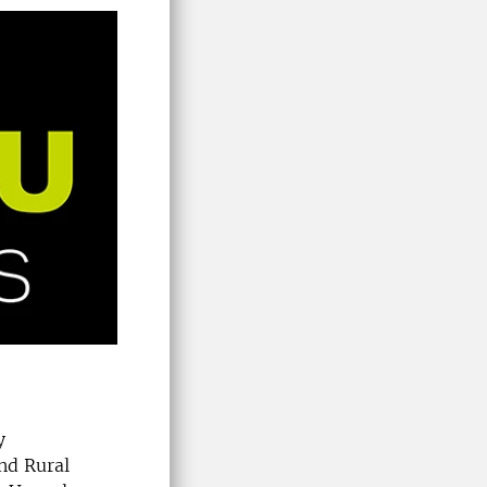
y
nd Rural