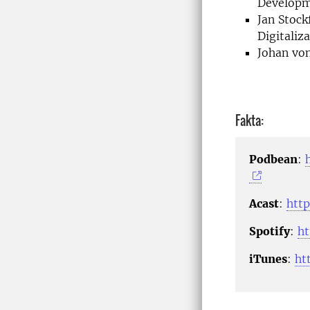
Developme
Jan Stock
Digitaliz
Johan von
Fakta:
Podbean
:
Acast
:
http
Spotify
:
h
iTunes
:
ht