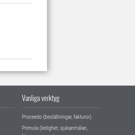
Vanliga verktyg
Proceedo (beställningar, fakturor)
Primula (ledighet, sjukanmälan,