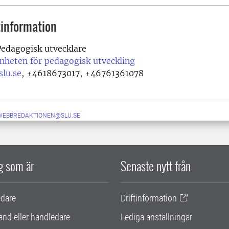
information
edagogisk utvecklare
nheten för pedagogisk utveckling
lu.se
,
+4618673017, +46761361078
-WEBBREDAKTIONEN@SLU.SE
ig som är
Senaste nytt från
edare
Driftinformation
and eller handledare
Lediga anställningar