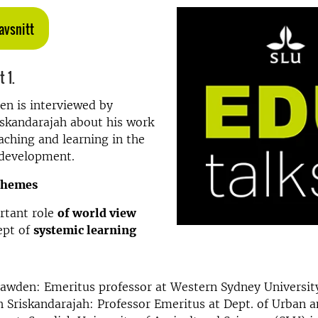
avsnitt
 1.
en is interviewed by
iskandarajah about his work
aching and learning in the
l development.
themes
rtant role
of world view
ept of
systemic learning
awden: Emeritus professor at Western Sydney Universit
 Sriskandarajah: Professor Emeritus at Dept. of Urban a