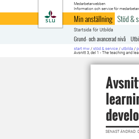
Medarbetarwebben
Information och service för medarbetar
Till startsida
Min anställning
Stöd & s
Startsida för Utbilda
Grund- och avancerad nivå
Utbi
start mw
/
stöd & service
/
utbilda
/
p
Avsnitt 3, del 1 - The teaching and lea
Avsnit
learnin
devel
SENAST ÄNDRAD: 0