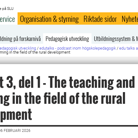
e på SLU
ervice
Organisation & styrning
Riktade sidor
Nyhet
ldning på forskarnivå
Pedagogisk utveckling
Utbildningssystem & 
edagogisk utveckling
/
edutalks - podcast inom högskolepedagogik
/
edu talks a
rning in the field of the rural development
t 3, del 1 - The teaching and
g in the field of the rural
opment
6 FEBRUARI 2026