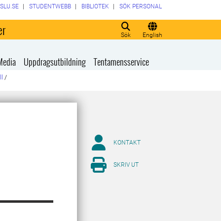
SLU.SE
STUDENTWEBB
BIBLIOTEK
SÖK PERSONAL
er
Sök
English
Media
Uppdragsutbildning
Tentamensservice
ll
/
KONTAKT
SKRIV UT