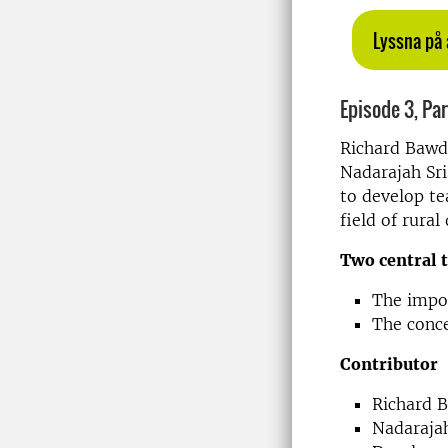
Lyssna på 
Episode 3, Part
Richard Bawd
Nadarajah Sr
to develop te
field of rura
Two central 
The impo
The conc
Contributor
Richard B
Nadarajah