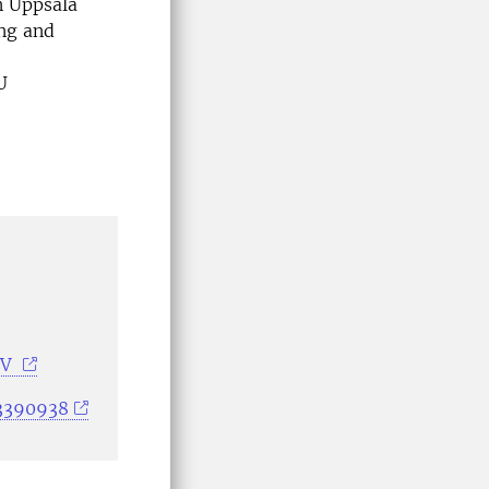
n Uppsala
ing and
U
NV
33390938