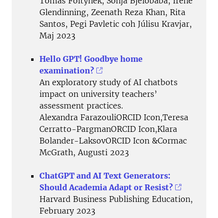
Tomas Foltynek, Sonja Bjelobaba, Irene
Glendinning, Zeenath Reza Khan, Rita
Santos, Pegi Pavletic coh Júlisu Kravjar,
Maj 2023
Hello GPT! Goodbye home
examination?
An exploratory study of AI chatbots
impact on university teachers’
assessment practices.
Alexandra FarazouliORCID Icon,Teresa
Cerratto-PargmanORCID Icon,Klara
Bolander-LaksovORCID Icon &Cormac
McGrath, Augusti 2023
ChatGPT and AI Text Generators:
Should Academia Adapt or Resist?
Harvard Business Publishing Education,
February 2023