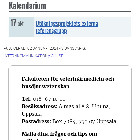
Kalendarium
17
tisdag, 17 oktober
okt
Utökningsprojektets externa
referensgrupp
PUBLICERAD: 02 JANUARI 2024 - SIDANSVARIG:
INTERNKOMMUNIKATION@SLU.SE
Fakulteten för veterinärmedicin och
husdjursvetenskap
Tel:
018-67 10 00
Besöksadress:
Almas allé 8, Ultuna,
Uppsala
Postadress:
Box 7084, 750 07 Uppsala
Maila dina frågor och tips om