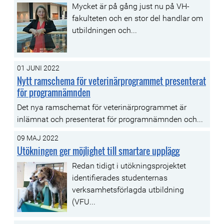
Mycket är på gång just nu på VH-
fakulteten och en stor del handlar om
utbildningen och...
01 JUNI 2022
Nytt ramschema för veterinärprogrammet presenterat
för programnämnden
Det nya ramschemat för veterinärprogrammet är
inlämnat och presenterat för programnämnden och...
09 MAJ 2022
Utökningen ger möjlighet till smartare upplägg
Redan tidigt i utökningsprojektet
identifierades studenternas
verksamhetsförlagda utbildning
(VFU...