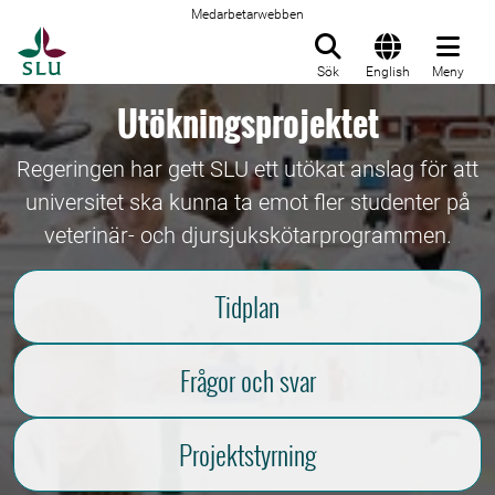
Medarbetarwebben
Till startsida
Sök
English
Meny
Utökningsprojektet
Regeringen har gett SLU ett utökat anslag för att
universitet ska kunna ta emot fler studenter på
veterinär- och djursjukskötarprogrammen.
Tidplan
Frågor och svar
Projektstyrning