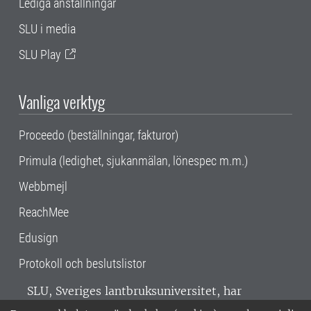
Lediga anställningar
SLU i media
SLU Play
Vanliga verktyg
Proceedo (beställningar, fakturor)
Primula (ledighet, sjukanmälan, lönespec m.m.)
Webbmejl
ReachMee
Edusign
Protokoll och beslutslistor
SLU, Sveriges lantbruksuniversitet, har
verksamhet över hela Sverige. Huvudorter är