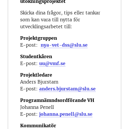
utökningsprojektet
Skicka dina frågor, tips eller tankar
som kan vara till nytta för
utvecklingsarbetet till:
Projektgruppen
E-post:
nya-vet-dss@slu.se
Studentkåren
E-post:
uu@vmf.se
Projektledare
Anders Bjurstam
E-post:
anders.bjurstam@slu.se
Programnämndsordförande VH
Johanna Penell
E-post:
johanna.penell@slu.se
Kommunikatör