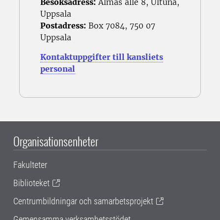
Besöksadress:
Almas allé 8, Ultuna,
Uppsala
Postadress:
Box 7084, 750 07
Uppsala
Kontaktuppgifter till kansliets
personal
Organisationsenheter
Fakulteter
Biblioteket
Centrumbildningar och samarbetsprojekt
Gemensamma verksamhetsstödet