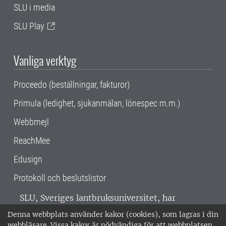
SLU i media
SLU Play
Vanliga verktyg
Proceedo (beställningar, fakturor)
Primula (ledighet, sjukanmälan, lönespec m.m.)
Webbmejl
ReachMee
Edusign
Protokoll och beslutslistor
SLU, Sveriges lantbruksuniversitet, har
verksamhet över hela Sverige. Huvudorter är
Denna webbplats använder kakor (cookies), som lagras i din
Alnarp, Uppsala och Umeå.
SLU är
webbläsare. Vissa kakor är nödvändiga för att webbplatsen