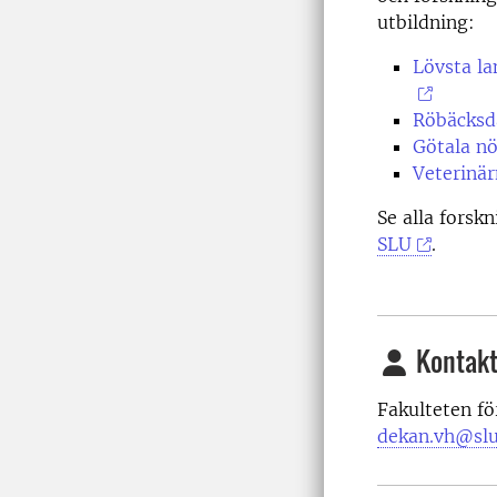
utbildning:
Lövsta la
Röbäcksd
Götala n
Veterinär
Se alla forsk
SLU
.
Kontakt
Fakulteten fö
dekan.vh@slu