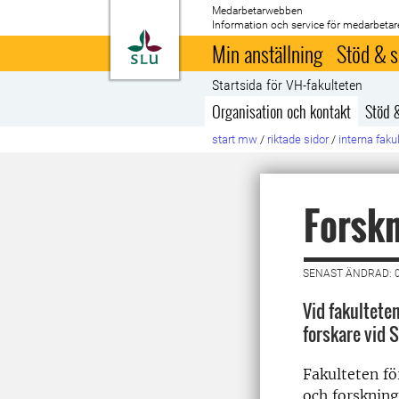
Medarbetarwebben
Information och service för medarbetar
Till startsida
Min anställning
Stöd & s
Startsida för VH-fakulteten
Organisation och kontakt
Stöd 
start mw
/
riktade sidor
/
interna faku
Forsk
SENAST ÄNDRAD: 0
Vid fakultete
forskare vid 
Fakulteten fö
och forskning