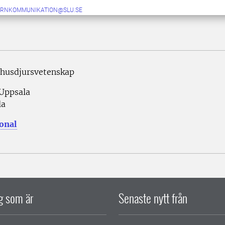
ERNKOMMUNIKATION@SLU.SE
 husdjursvetenskap
 Uppsala
la
sonal
ig som är
Senaste nytt från