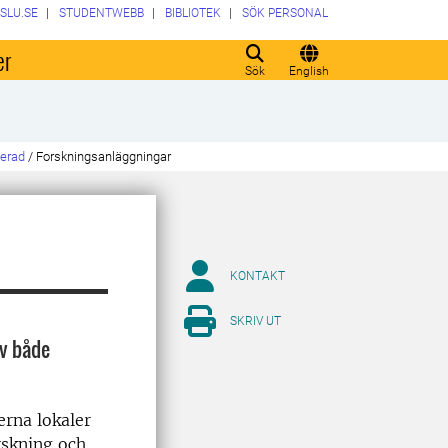
SLU.SE
STUDENTWEBB
BIBLIOTEK
SÖK PERSONAL
er
Sök
English
serad
/
Forskningsanläggningar
KONTAKT
SKRIV UT
av både
erna lokaler
rskning och