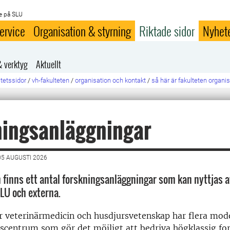
e på SLU
ervice
Organisation & styrning
Riktade sidor
Nyhet
& verktyg
Aktuellt
ltetssidor
/
vh-fakulteten
/
organisation och kontakt
/
så här är fakulteten organi
ningsanläggningar
5 AUGUSTI 2026
n finns ett antal forskningsanläggningar som kan nyttjas 
SLU och externa.
r veterinärmedicin och husdjursvetenskap har flera mod
scentrum som gör det möjligt att bedriva högklassig fo