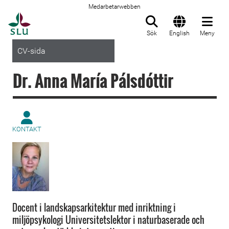
Medarbetarwebben
Till startsida
Sök
English
Meny
CV-sida
Dr. Anna María Pálsdóttir
KONTAKT
Docent i landskapsarkitektur med inriktning i
miljöpsykologi Universitetslektor i naturbaserade och