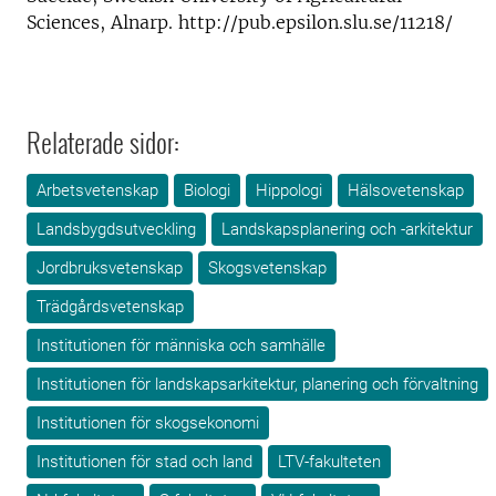
Sciences, Alnarp. http://pub.epsilon.slu.se/11218/
Relaterade sidor:
Arbetsvetenskap
Biologi
Hippologi
Hälsovetenskap
Landsbygdsutveckling
Landskapsplanering och -arkitektur
Jordbruksvetenskap
Skogsvetenskap
Trädgårdsvetenskap
Institutionen för människa och samhälle
Institutionen för landskapsarkitektur, planering och förvaltning
Institutionen för skogsekonomi
Institutionen för stad och land
LTV-fakulteten