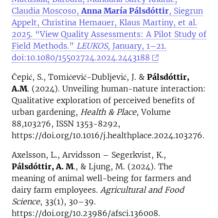
Claudia Moscoso,
Anna María Pálsdóttir
, Siegrun
Appelt, Christina Hemauer, Klaus Martiny, et al.
2025. “View Quality Assessments: A Pilot Study of
Field Methods.”
LEUKOS
, January, 1–21.
doi:10.1080/15502724.2024.2443188
Čepić, S., Tomićević-Dubljević, J. &
Pálsdóttir,
A.M
. (2024). Unveiling human-nature interaction:
Qualitative exploration of perceived benefits of
urban gardening,
Health & Place
, Volume
88,103276, ISSN 1353-8292,
https://doi.org/10.1016/j.healthplace.2024.103276.
Axelsson, L., Arvidsson – Segerkvist, K.,
Pálsdóttir, A. M
., & Ljung, M. (2024). The
meaning of animal well-being for farmers and
dairy farm employees.
Agricultural and Food
Science
, 33(1), 30–39.
https://doi.org/10.23986/afsci.136008.