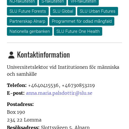
NJ-fakulteten
S-fakulteten
VH-fakulteten
SLU Future Forests
SLU Global
SLU Urban Futures
Partnerskap Alnarp
Programmet för odlad mångfald
Nationella genbanken
SLU Future One Health
Kontaktinformation
Universitetslektor vid Institutionen för människa
och samhälle
Telefon:
+4640415536, +46730853219
E-post:
anna.maria.palsdottir@slu.se
Postadress:
Box 190
234 22 Lomma
Besöksadress:
Slottsvägen 5, Alnarp