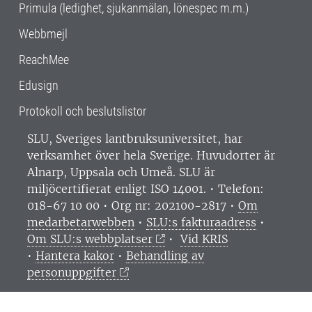
Primula (ledighet, sjukanmälan, lönespec m.m.)
Webbmejl
ReachMee
Edusign
Protokoll och beslutslistor
SLU, Sveriges lantbruksuniversitet, har
verksamhet över hela Sverige. Huvudorter är
Alnarp, Uppsala och Umeå.
SLU är
miljöcertifierat enligt ISO 14001. •
Telefon:
018-67 10 00 • Org nr: 202100-2817 •
Om
medarbetarwebben
•
SLU:s fakturaadress
•
Om SLU:s webbplatser
•
Vid KRIS
•
Hantera kakor
•
Behandling av
personuppgifter