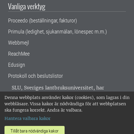
Vanliga verktyg
Proceedo (beställningar, fakturor)
Primula (ledighet, sjukanmälan, lönespec m.m.)
Webbmejl
ReachMee
Edusign
Protokoll och beslutslistor
SLU, Sveriges lantbruksuniversitet, har
verksamhet över hela Sverige. Huvudorter är
Denna webbplats använder kakor (cookies), som lagras i din
Alnarp, Uppsala och Umeå.
SLU är
webbläsare. Vissa kakor är nödvändiga för att webbplatsen
miljöcertifierat enligt ISO 14001. •
Telefon:
ska fungera korrekt. Andra är valbara.
018-67 10 00 • Org nr: 202100-2817 •
Om
Hantera valbara kakor
medarbetarwebben
•
SLU:s fakturaadress
•
Om SLU:s webbplatser
•
Vid KRIS
Tillåt bara nödvändiga kakor