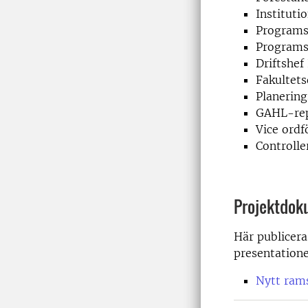
Instituti
Programs
Programs
Driftshef
Fakultets
Planering
GAHL-rep
Vice ord
Controlle
Projektdok
Här publicera
presentation
Nytt ram