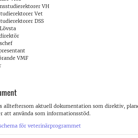
onsstudierektorer VH
tudierektorer Vet
tudierektorer DSS
 Lövsta
direktör
schef
resentant
förande VMF
r
ument
s allteftersom aktuell dokumentation som direktiv, plan
er att använda som informationsstöd.
schema för veterinärprogrammet