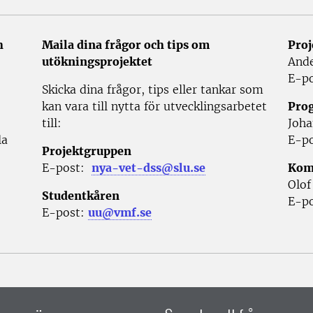
h
Maila dina frågor och tips om
Proj
utökningsprojektet
Ande
E-p
Skicka dina frågor, tips eller tankar som
kan vara till nytta för utvecklingsarbetet
Pro
till:
Joha
la
E-p
Projektgruppen
E-post:
nya-vet-dss@slu.se
Kom
Olof
Studentkåren
E-p
E-post:
uu@vmf.se