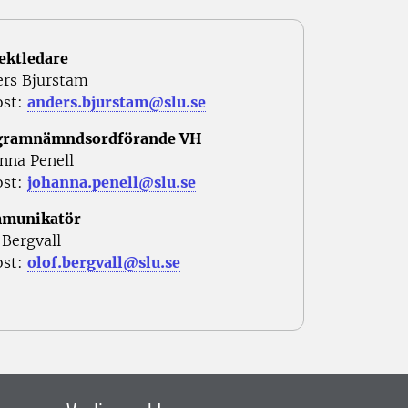
ektledare
rs Bjurstam
ost:
anders.bjurstam@slu.se
gramnämndsordförande VH
nna Penell
ost:
johanna.penell@slu.se
munikatör
 Bergvall
ost:
olof.bergvall@slu.se