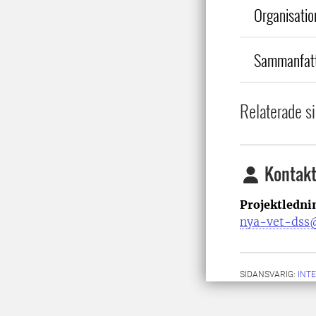
Organisatio
Sammanfatt
Relaterade si
Kontakt
Projektledn
nya-vet-dss@
SIDANSVARIG:
INT