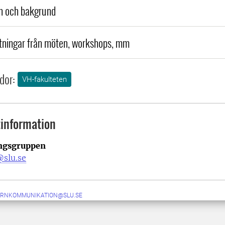
n och bakgrund
ningar från möten, workshops, mm
dor:
VH-fakulteten
information
ingsgruppen
slu.se
ERNKOMMUNIKATION@SLU.SE