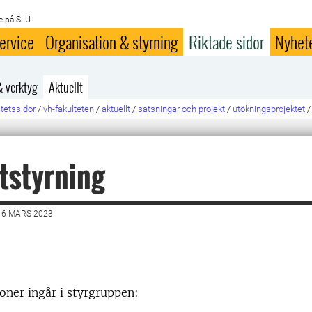
e på SLU
ervice
Organisation & styrning
Riktade sidor
Nyhet
& verktyg
Aktuellt
ltetssidor
/
vh-fakulteten
/
aktuellt
/
satsningar och projekt
/
utökningsprojektet
/
tstyrning
16 MARS 2023
oner ingår i styrgruppen: