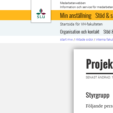
Medarbetarwebben
Information och service för medarbetar
Till startsida
Min anställning
Stöd & s
Startsida för VH-fakulteten
Organisation och kontakt
Stöd 
start mw
/
riktade sidor
/
interna faku
Projek
SENAST ÄNDRAD: 
Styrgrupp
Följande pers