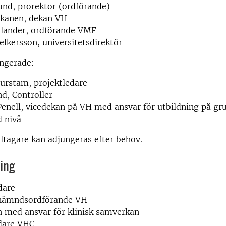
und, prorektor (ordförande)
skanen, dekan VH
llander, ordförande VMF
lkersson, universitetsdirektör
ungerade:
urstam, projektledare
d, Controller
Penell,
vicedekan på VH med ansvar för utbildning på gr
 nivå
eltagare kan adjungeras efter behov.
ing
dare
nämndsordförande VH
 med ansvar för klinisk samverkan
dare VHC