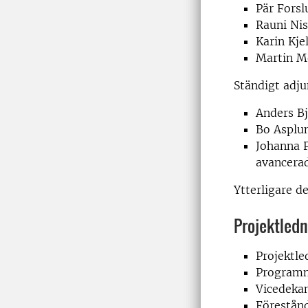
Pär Forsl
Rauni Ni
Karin Kje
Martin Me
Ständigt adj
Anders Bj
Bo Asplun
Johanna 
avancerad
Ytterligare d
Projektledn
Projektle
Program
Vicedekan
Förestån