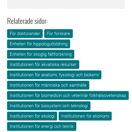
Relaterade sidor:
För doktorander
För forskare
Enheten för hippologutbildning
Enheten för skoglig fältforskning
Institutionen för akvatiska resurser
Institutionen för anatomi, fysiologi och biokemi
Institutionen för människa och samhälle
Institutionen för biomedicin och veterinär folkhälsovetenskap
Institutionen för biosystem och teknologi
Institutionen för ekologi
Institutionen för ekonomi
Institutionen för energi och teknik